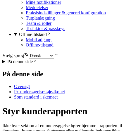
Mine notifikationer
Meddelelser
Praksisindstillinger & generel konfiguration
Turplanlægning
Team & roller
To-faktor & passkeys
Offline-tilstand
Mobil adgang
Offline-tilstand
Vælg sprog
På denne side
På denne side
Oversigt
Pr. undersøgelse: øje-ikonet
Som standard i skemaet
Styr kunderapporten
Ikke hver sektion af en undersøgelse hører hjemme i rapporten til
dyreejere. Interne noter, fagtermer eller mellemtrin behøver ikke