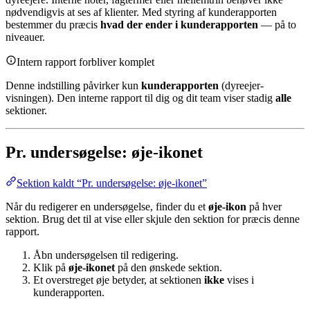
nødvendigvis at ses af klienter. Med styring af kunderapporten
bestemmer du præcis
hvad der ender i kunderapporten
— på to
niveauer.
Intern rapport forbliver komplet
Denne indstilling påvirker kun
kunderapporten
(dyreejer-
visningen). Den interne rapport til dig og dit team viser stadig
alle
sektioner.
Pr. undersøgelse: øje-ikonet
Sektion kaldt “Pr. undersøgelse: øje-ikonet”
Når du redigerer en undersøgelse, finder du et
øje-ikon
på hver
sektion. Brug det til at vise eller skjule den sektion for præcis denne
rapport.
Åbn undersøgelsen til redigering.
Klik på
øje-ikonet
på den ønskede sektion.
Et overstreget øje betyder, at sektionen
ikke
vises i
kunderapporten.