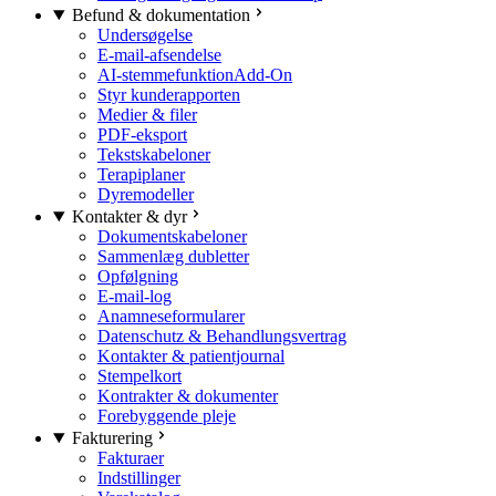
Befund & dokumentation
Undersøgelse
E-mail-afsendelse
AI-stemmefunktion
Add-On
Styr kunderapporten
Medier & filer
PDF-eksport
Tekstskabeloner
Terapiplaner
Dyremodeller
Kontakter & dyr
Dokumentskabeloner
Sammenlæg dubletter
Opfølgning
E-mail-log
Anamneseformularer
Datenschutz & Behandlungsvertrag
Kontakter & patientjournal
Stempelkort
Kontrakter & dokumenter
Forebyggende pleje
Fakturering
Fakturaer
Indstillinger