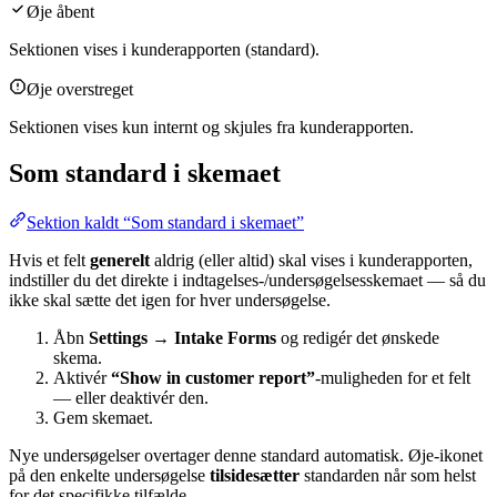
Øje åbent
Sektionen vises i kunderapporten (standard).
Øje overstreget
Sektionen vises kun internt og skjules fra kunderapporten.
Som standard i skemaet
Sektion kaldt “Som standard i skemaet”
Hvis et felt
generelt
aldrig (eller altid) skal vises i kunderapporten,
indstiller du det direkte i indtagelses-/undersøgelsesskemaet — så du
ikke skal sætte det igen for hver undersøgelse.
Åbn
Settings → Intake Forms
og redigér det ønskede
skema.
Aktivér
“Show in customer report”
-muligheden for et felt
— eller deaktivér den.
Gem skemaet.
Nye undersøgelser overtager denne standard automatisk. Øje-ikonet
på den enkelte undersøgelse
tilsidesætter
standarden når som helst
for det specifikke tilfælde.