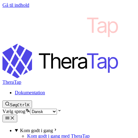
Gå til indhold
TheraTap
Dokumentation
Søg
Ctrl
K
Vælg sprog
Kom godt i gang
Kom godt i gang med TheraTap