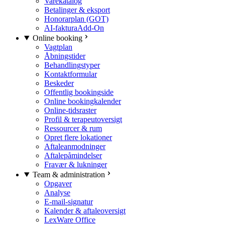
Varekatalog
Betalinger & eksport
Honorarplan (GOT)
AI-faktura
Add-On
Online booking
Vagtplan
Åbningstider
Behandlingstyper
Kontaktformular
Beskeder
Offentlig bookingside
Online bookingkalender
Online-tidsraster
Profil & terapeutoversigt
Ressourcer & rum
Opret flere lokationer
Aftaleanmodninger
Aftalepåmindelser
Fravær & lukninger
Team & administration
Opgaver
Analyse
E-mail-signatur
Kalender & aftaleoversigt
LexWare Office