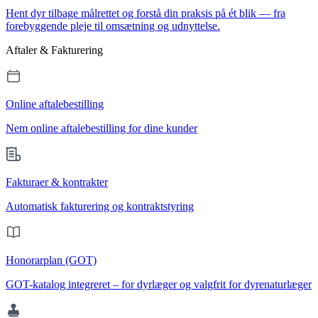
Hent dyr tilbage målrettet og forstå din praksis på ét blik — fra
forebyggende pleje til omsætning og udnyttelse.
Aftaler & Fakturering
Online aftalebestilling
Nem online aftalebestilling for dine kunder
Fakturaer & kontrakter
Automatisk fakturering og kontraktstyring
Honorarplan (GOT)
GOT-katalog integreret – for dyrlæger og valgfrit for dyrenaturlæger