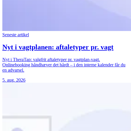
Seneste artikel
Nyt i vagtplanen: aftaletyper pr. vagt
Nyt i TheraTap: valgfrit aftaletyper pr. vagtplan-vagt.
Onlinebooking håndhæver det hårdt – i den interne kalender får du
en advarsel.
5. aug. 2026