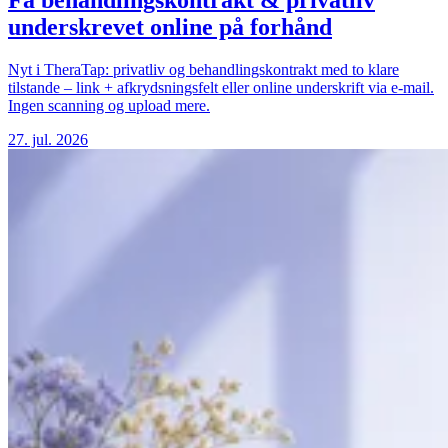
underskrevet online på forhånd
Nyt i TheraTap: privatliv og behandlingskontrakt med to klare
tilstande – link + afkrydsningsfelt eller online underskrift via e-mail.
Ingen scanning og upload mere.
27. jul. 2026