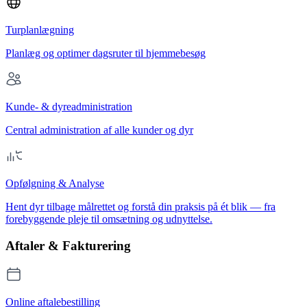
Turplanlægning
Planlæg og optimer dagsruter til hjemmebesøg
Kunde- & dyreadministration
Central administration af alle kunder og dyr
Opfølgning & Analyse
Hent dyr tilbage målrettet og forstå din praksis på ét blik — fra
forebyggende pleje til omsætning og udnyttelse.
Aftaler & Fakturering
Online aftalebestilling