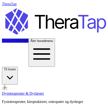
TheraTap
Tilmeld dig gratis
Åbn hovedmenu
Til hvem
Dyreterapeuter & Dyrlæger
Fysioterapeuter, kiropraktorer, osteopater og dyrlæger