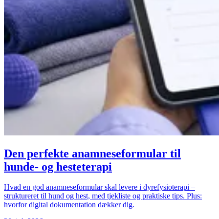
Den perfekte anamneseformular til
hunde- og hesteterapi
Hvad en god anamneseformular skal levere i dyrefysioterapi –
struktureret til hund og hest, med tjekliste og praktiske tips. Plus:
hvorfor digital dokumentation dækker dig.