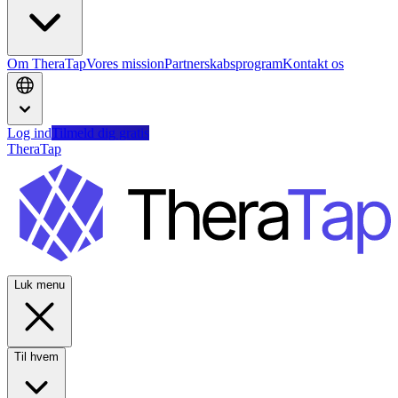
Om TheraTap
Vores mission
Partnerskabsprogram
Kontakt os
Log ind
Tilmeld dig gratis
TheraTap
Luk menu
Til hvem