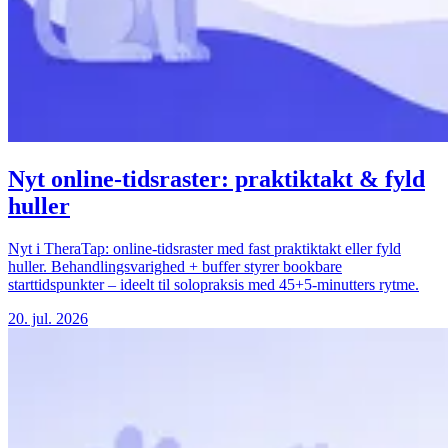
Nyt online-tidsraster: praktiktakt & fyld
huller
Nyt i TheraTap: online-tidsraster med fast praktiktakt eller fyld
huller. Behandlingsvarighed + buffer styrer bookbare
starttidspunkter – ideelt til solopraksis med 45+5-minutters rytme.
20. jul. 2026