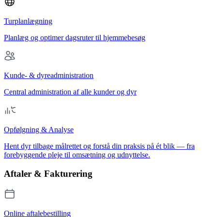
Turplanlægning
Planlæg og optimer dagsruter til hjemmebesøg
Kunde- & dyreadministration
Central administration af alle kunder og dyr
Opfølgning & Analyse
Hent dyr tilbage målrettet og forstå din praksis på ét blik — fra
forebyggende pleje til omsætning og udnyttelse.
Aftaler & Fakturering
Online aftalebestilling