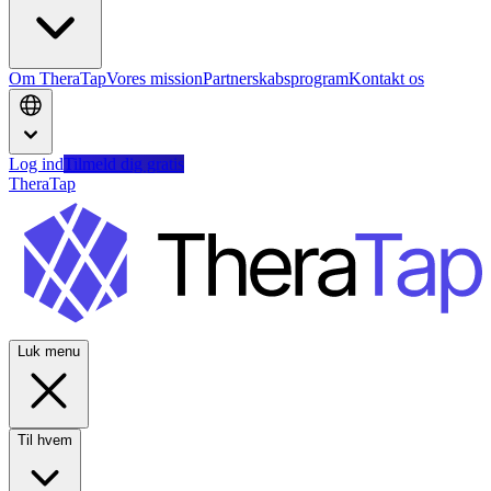
Om TheraTap
Vores mission
Partnerskabsprogram
Kontakt os
Log ind
Tilmeld dig gratis
TheraTap
Luk menu
Til hvem