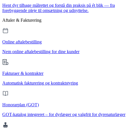
Hent dyr tilbage målrettet og forstå din praksis på ét blik — fra
forebyggende pleje til omsætning og udnyttelse.
Aftaler & Fakturering
Online aftalebestilling
Nem online aftalebestilling for dine kunder
Fakturaer & kontrakter
Automatisk fakturering og kontraktstyring
Honorarplan (GOT)
GOT-katalog integreret – for dyrlæger og valgfrit for dyrenaturlæger