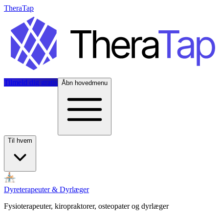
TheraTap
Tilmeld dig gratis
Åbn hovedmenu
Til hvem
Dyreterapeuter & Dyrlæger
Fysioterapeuter, kiropraktorer, osteopater og dyrlæger