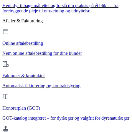
Hent dyr tilbage målrettet og forstå din praksis på ét blik — fra
forebyggende pleje til omsætning og udnyttelse.
Aftaler & Fakturering
Online aftalebestilling
Nem online aftalebestilling for dine kunder
Fakturaer & kontrakter
Automatisk fakturering og kontraktstyring
Honorarplan (GOT)
GOT-katalog integreret – for dyrlæger og valgfrit for dyrenaturlæger