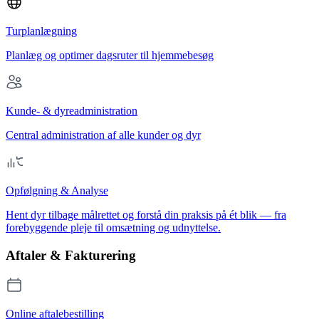
Turplanlægning
Planlæg og optimer dagsruter til hjemmebesøg
Kunde- & dyreadministration
Central administration af alle kunder og dyr
Opfølgning & Analyse
Hent dyr tilbage målrettet og forstå din praksis på ét blik — fra
forebyggende pleje til omsætning og udnyttelse.
Aftaler & Fakturering
Online aftalebestilling