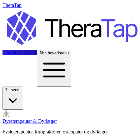
TheraTap
Tilmeld dig gratis
Åbn hovedmenu
Til hvem
Dyreterapeuter & Dyrlæger
Fysioterapeuter, kiropraktorer, osteopater og dyrlæger