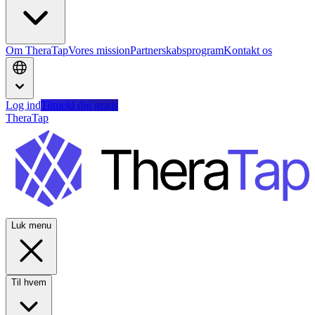
Om TheraTap
Vores mission
Partnerskabsprogram
Kontakt os
Log ind
Tilmeld dig gratis
TheraTap
Luk menu
Til hvem