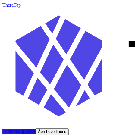
TheraTap
Tilmeld dig gratis
Åbn hovedmenu