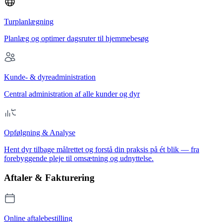
Turplanlægning
Planlæg og optimer dagsruter til hjemmebesøg
Kunde- & dyreadministration
Central administration af alle kunder og dyr
Opfølgning & Analyse
Hent dyr tilbage målrettet og forstå din praksis på ét blik — fra
forebyggende pleje til omsætning og udnyttelse.
Aftaler & Fakturering
Online aftalebestilling