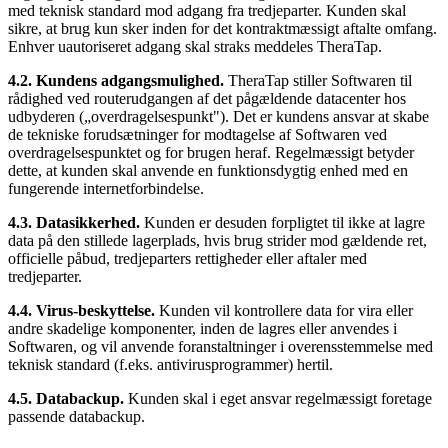
med teknisk standard mod adgang fra tredjeparter. Kunden skal
sikre, at brug kun sker inden for det kontraktmæssigt aftalte omfang.
Enhver uautoriseret adgang skal straks meddeles TheraTap.
4.2. Kundens adgangsmulighed.
TheraTap stiller Softwaren til
rådighed ved routerudgangen af det pågældende datacenter hos
udbyderen („overdragelsespunkt"). Det er kundens ansvar at skabe
de tekniske forudsætninger for modtagelse af Softwaren ved
overdragelsespunktet og for brugen heraf. Regelmæssigt betyder
dette, at kunden skal anvende en funktionsdygtig enhed med en
fungerende internetforbindelse.
4.3. Datasikkerhed.
Kunden er desuden forpligtet til ikke at lagre
data på den stillede lagerplads, hvis brug strider mod gældende ret,
officielle påbud, tredjeparters rettigheder eller aftaler med
tredjeparter.
4.4. Virus-beskyttelse.
Kunden vil kontrollere data for vira eller
andre skadelige komponenter, inden de lagres eller anvendes i
Softwaren, og vil anvende foranstaltninger i overensstemmelse med
teknisk standard (f.eks. antivirusprogrammer) hertil.
4.5. Databackup.
Kunden skal i eget ansvar regelmæssigt foretage
passende databackup.