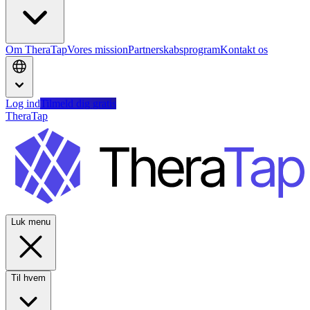
Om TheraTap
Vores mission
Partnerskabsprogram
Kontakt os
Log ind
Tilmeld dig gratis
TheraTap
Luk menu
Til hvem