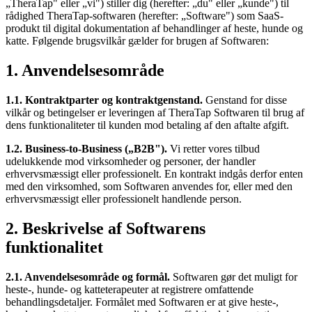
„TheraTap" eller „vi") stiller dig (herefter: „du" eller „kunde") til
rådighed TheraTap-softwaren (herefter: „Software") som SaaS-
produkt til digital dokumentation af behandlinger af heste, hunde og
katte. Følgende brugsvilkår gælder for brugen af Softwaren:
1. Anvendelsesområde
1.1. Kontraktparter og kontraktgenstand.
Genstand for disse
vilkår og betingelser er leveringen af TheraTap Softwaren til brug af
dens funktionaliteter til kunden mod betaling af den aftalte afgift.
1.2. Business-to-Business („B2B").
Vi retter vores tilbud
udelukkende mod virksomheder og personer, der handler
erhvervsmæssigt eller professionelt. En kontrakt indgås derfor enten
med den virksomhed, som Softwaren anvendes for, eller med den
erhvervsmæssigt eller professionelt handlende person.
2. Beskrivelse af Softwarens
funktionalitet
2.1. Anvendelsesområde og formål.
Softwaren gør det muligt for
heste-, hunde- og katteterapeuter at registrere omfattende
behandlingsdetaljer. Formålet med Softwaren er at give heste-,