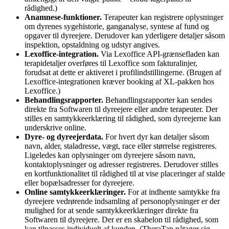
rådighed.)
Anamnese-funktioner.
Terapeuter kan registrere oplysninger
om dyrenes sygehistorie, ganganalyse, syntese af fund og
opgaver til dyreejere. Derudover kan yderligere detaljer såsom
inspektion, opstaldning og udstyr angives.
Lexoffice-integration.
Via Lexoffice API-grænsefladen kan
terapidetaljer overføres til Lexoffice som fakturalinjer,
forudsat at dette er aktiveret i profilindstillingerne. (Brugen af
Lexoffice-integrationen kræver booking af XL-pakken hos
Lexoffice.)
Behandlingsrapporter.
Behandlingsrapporter kan sendes
direkte fra Softwaren til dyreejere eller andre terapeuter. Der
stilles en samtykkeerklæring til rådighed, som dyreejerne kan
underskrive online.
Dyre- og dyreejerdata.
For hvert dyr kan detaljer såsom
navn, alder, staladresse, vægt, race eller størrelse registreres.
Ligeledes kan oplysninger om dyreejere såsom navn,
kontaktoplysninger og adresser registreres. Derudover stilles
en kortfunktionalitet til rådighed til at vise placeringer af stalde
eller bopælsadresser for dyreejere.
Online samtykkeerklæringer.
For at indhente samtykke fra
dyreejere vedrørende indsamling af personoplysninger er der
mulighed for at sende samtykkeerklæringer direkte fra
Softwaren til dyreejere. Der er en skabelon til rådighed, som
kan tilpasses individuelt af kunden. (TheraTap påtager sig