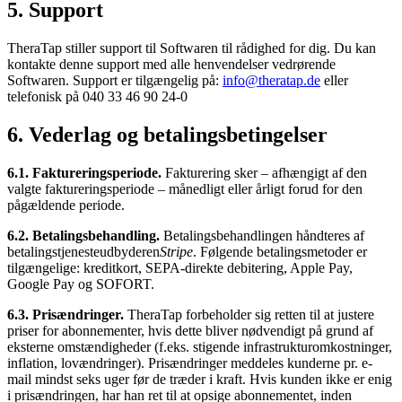
5. Support
TheraTap stiller support til Softwaren til rådighed for dig. Du kan
kontakte denne support med alle henvendelser vedrørende
Softwaren. Support er tilgængelig på:
info@theratap.de
eller
telefonisk på 040 33 46 90 24-0
6. Vederlag og betalingsbetingelser
6.1. Faktureringsperiode.
Fakturering sker – afhængigt af den
valgte faktureringsperiode – månedligt eller årligt forud for den
pågældende periode.
6.2. Betalingsbehandling.
Betalingsbehandlingen håndteres af
betalingstjenesteudbyderen
Stripe
. Følgende betalingsmetoder er
tilgængelige: kreditkort, SEPA-direkte debitering, Apple Pay,
Google Pay og SOFORT.
6.3. Prisændringer.
TheraTap forbeholder sig retten til at justere
priser for abonnementer, hvis dette bliver nødvendigt på grund af
eksterne omstændigheder (f.eks. stigende infrastrukturomkostninger,
inflation, lovændringer). Prisændringer meddeles kunderne pr. e-
mail mindst seks uger før de træder i kraft. Hvis kunden ikke er enig
i prisændringen, har han ret til at opsige abonnementet, inden