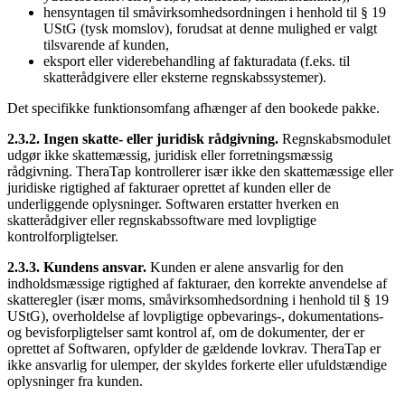
hensyntagen til småvirksomhedsordningen i henhold til § 19
UStG (tysk momslov), forudsat at denne mulighed er valgt
tilsvarende af kunden,
eksport eller viderebehandling af fakturadata (f.eks. til
skatterådgivere eller eksterne regnskabssystemer).
Det specifikke funktionsomfang afhænger af den bookede pakke.
2.3.2. Ingen skatte- eller juridisk rådgivning.
Regnskabsmodulet
udgør ikke skattemæssig, juridisk eller forretningsmæssig
rådgivning. TheraTap kontrollerer især ikke den skattemæssige eller
juridiske rigtighed af fakturaer oprettet af kunden eller de
underliggende oplysninger. Softwaren erstatter hverken en
skatterådgiver eller regnskabssoftware med lovpligtige
kontrolforpligtelser.
2.3.3. Kundens ansvar.
Kunden er alene ansvarlig for den
indholdsmæssige rigtighed af fakturaer, den korrekte anvendelse af
skatteregler (især moms, småvirksomhedsordning i henhold til § 19
UStG), overholdelse af lovpligtige opbevarings-, dokumentations-
og bevisforpligtelser samt kontrol af, om de dokumenter, der er
oprettet af Softwaren, opfylder de gældende lovkrav. TheraTap er
ikke ansvarlig for ulemper, der skyldes forkerte eller ufuldstændige
oplysninger fra kunden.