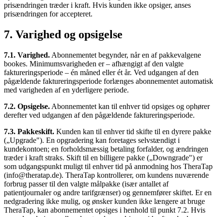
prisændringen træder i kraft. Hvis kunden ikke opsiger, anses
prisændringen for accepteret.
7. Varighed og opsigelse
7.1. Varighed.
Abonnementet begynder, når en af pakkevalgene
bookes. Minimumsvarigheden er – afhængigt af den valgte
faktureringsperiode – én måned eller ét år. Ved udgangen af den
pågældende faktureringsperiode forlænges abonnementet automatisk
med varigheden af en yderligere periode.
7.2. Opsigelse.
Abonnementet kan til enhver tid opsiges og ophører
derefter ved udgangen af den pågældende faktureringsperiode.
7.3. Pakkeskift.
Kunden kan til enhver tid skifte til en dyrere pakke
(„Upgrade"). En opgradering kan foretages selvstændigt i
kundekontoen; en forholdsmæssig betaling forfalder, og ændringen
træder i kraft straks. Skift til en billigere pakke („Downgrade") er
som udgangspunkt muligt til enhver tid på anmodning hos TheraTap
(info@theratap.de). TheraTap kontrollerer, om kundens nuværende
forbrug passer til den valgte målpakke (især antallet af
patientjournaler og andre tarifgrænser) og gennemfører skiftet. Er en
nedgradering ikke mulig, og ønsker kunden ikke længere at bruge
TheraTap, kan abonnementet opsiges i henhold til punkt 7.2. Hvis