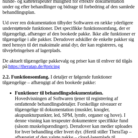
hunde- og katteterapeuter mulighed for effektiv dokumentation
under og efter behandlinger og bidrage til forbedring af den samlede
behandlingsplan.
Ud over ren dokumentation tilbyder Softwaren en række yderligere
understøttende funktioner. Det specifikke funktionsomfang, der er
tilgængeligt, afhænger af den bookede pakke. Ikke alle funktioner er
tilgængelige i alle pakker. Derudover adskiller de enkelte pakker sig
med hensyn til det maksimale antal dyr, der kan registreres, og
tilvejebringelsen af lagerplads.
De aktuelt tilgængelige pakkevalg og priser kan til enhver tid tilgås
på:
https://theratap.de/#pricing
2.2. Funktionsomfang.
I detaljer er følgende funktioner
tilgængelige – afhængigt af den bookede pakke:
Funktioner til behandlingsdokumentation.
Hovedvisningen af Softwaren tjener til registrering af
omfattende behandlingsdetaljer. Forskellige niveauer er
tilgængelige til dokumentation (muskler, knogler,
akupunkturpunkter, led, SPM, lymfe, organer og hove). I
denne visning kan terapeuter dokumentere specifikke fund
(såsom muskelspændinger). Derudover kan medier uploades
for hver behandling eller hvert dyr. (Hertil stiller TheraTap –
afhængigt af den valgte pakke – cloud-lagerplads til