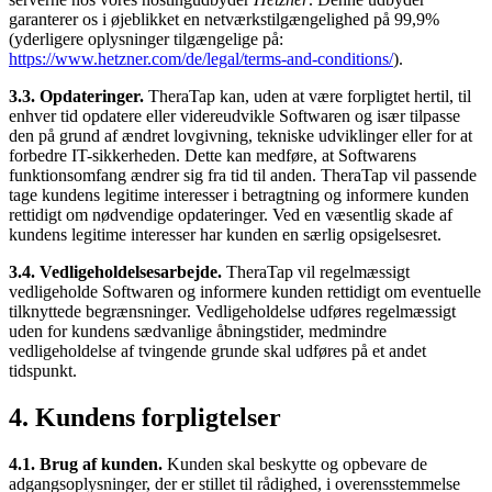
garanterer os i øjeblikket en netværkstilgængelighed på 99,9%
(yderligere oplysninger tilgængelige på:
https://www.hetzner.com/de/legal/terms-and-conditions/
).
3.3. Opdateringer.
TheraTap kan, uden at være forpligtet hertil, til
enhver tid opdatere eller videreudvikle Softwaren og især tilpasse
den på grund af ændret lovgivning, tekniske udviklinger eller for at
forbedre IT-sikkerheden. Dette kan medføre, at Softwarens
funktionsomfang ændrer sig fra tid til anden. TheraTap vil passende
tage kundens legitime interesser i betragtning og informere kunden
rettidigt om nødvendige opdateringer. Ved en væsentlig skade af
kundens legitime interesser har kunden en særlig opsigelsesret.
3.4. Vedligeholdelsesarbejde.
TheraTap vil regelmæssigt
vedligeholde Softwaren og informere kunden rettidigt om eventuelle
tilknyttede begrænsninger. Vedligeholdelse udføres regelmæssigt
uden for kundens sædvanlige åbningstider, medmindre
vedligeholdelse af tvingende grunde skal udføres på et andet
tidspunkt.
4. Kundens forpligtelser
4.1. Brug af kunden.
Kunden skal beskytte og opbevare de
adgangsoplysninger, der er stillet til rådighed, i overensstemmelse