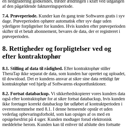
en nedgradering godkendes, træder ændringen i kraft ved udgangen
af den pågældende faktureringsperiode.
7.4. Prøveperiode.
Kunder kan én gang teste Softwaren gratis i syv
dage. Prøveperioden ophører automatisk efter syv dage uden
yderligere forpligtelser for kunden. Hvis kunden efter prøveperioden
skifter til et betalt abonnement, bevares de data, der er registreret i
prøveperioden.
8. Rettigheder og forpligtelser ved og
efter kontraktophør
8.1. Stilling af data til rådighed.
Efter kontraktophør stiller
TheraTap ikke separat de data, som kunden har oprettet og uploadet,
til download. Det er kundens ansvar at sikre sine data rettidigt før
kontraktophør ved hjælp af Softwarens eksportfunktioner.
8.2. Fortsat databackup.
Vi sikkerhedskopierer vores kunders data
også efter kontraktophør for at sikre fortsat databackup, hvis kunden
ikke foretager korrekt databackup før udløbet af kontraktperioden i
overensstemmelse med 8.1. I denne henseende opstår et uden
vederlag opbevaringsforhold, som kan opsiges af os med en
opsigelsesfrist på 4 uger. Kunden modtager forud elektronisk
meddelelse herom. Kunden kan til enhver tid afslutte den fortsatte