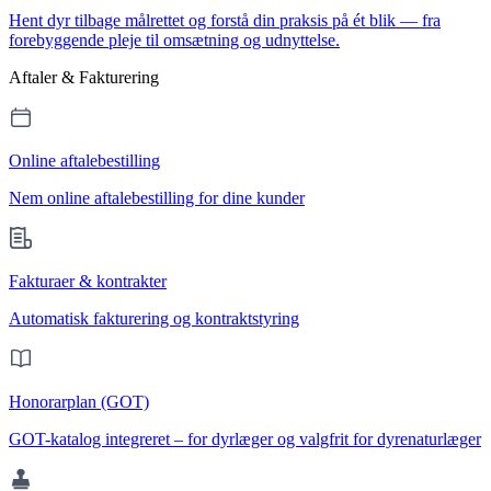
Hent dyr tilbage målrettet og forstå din praksis på ét blik — fra
forebyggende pleje til omsætning og udnyttelse.
Aftaler & Fakturering
Online aftalebestilling
Nem online aftalebestilling for dine kunder
Fakturaer & kontrakter
Automatisk fakturering og kontraktstyring
Honorarplan (GOT)
GOT-katalog integreret – for dyrlæger og valgfrit for dyrenaturlæger