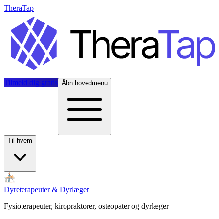
TheraTap
Tilmeld dig gratis
Åbn hovedmenu
Til hvem
Dyreterapeuter & Dyrlæger
Fysioterapeuter, kiropraktorer, osteopater og dyrlæger