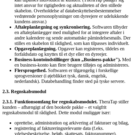
intet ansvar for rigtigheden og aktualiteten af den stillede
skabelon. Overholdelse af databeskyttelsesbestemmelser
vedrørende personoplysninger om dyreejere er udelukkende
kundens ansvar.)
Aftaleplanlægning og synkronisering.
Softwaren tilbyder
en aftaleplanlægger med mulighed for at integrere aftaler i
andre kalendere og sende automatiske påmindelsesmails. Der
stilles en skabelon til rådighed, som kan tilpasses individuelt.
Opgaveplanlægning.
Opgaver kan registreres, tildeles en
forfaldsdato og knyttes til et dyr eller en dyreejer.
Business-kontoindstillinger (kun „Business-pakke").
Med
en business-konto kan flere brugere tilføjes og administreres.
Flersprogethed.
Softwaren er tilgængelig i forskellige
sprogversioner (i øjeblikket tysk, dansk, engelsk,
nederlandsk). Databehandling finder sted på tyske servere.
2.3. Regnskabsmodul
2.3.1. Funktionsomfang for regnskabsmodulet.
TheraTap stiller
kunden – afhængigt af den bookede pakke – et valgfrit
regnskabsmodul til rådighed. Dette modul muliggør især:
oprettelse, administration og arkivering af fakturaer og bilag,
registrering af faktureringsrelevante data (f.eks.
ydelsesbeskrivelse, beløb, skattesats, fakturanummer),