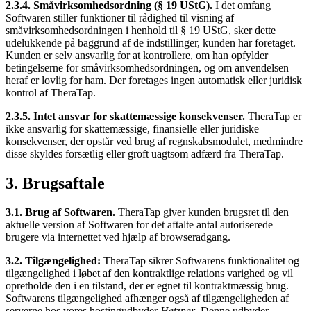
2.3.4. Småvirksomhedsordning (§ 19 UStG).
I det omfang
Softwaren stiller funktioner til rådighed til visning af
småvirksomhedsordningen i henhold til § 19 UStG, sker dette
udelukkende på baggrund af de indstillinger, kunden har foretaget.
Kunden er selv ansvarlig for at kontrollere, om han opfylder
betingelserne for småvirksomhedsordningen, og om anvendelsen
heraf er lovlig for ham. Der foretages ingen automatisk eller juridisk
kontrol af TheraTap.
2.3.5. Intet ansvar for skattemæssige konsekvenser.
TheraTap er
ikke ansvarlig for skattemæssige, finansielle eller juridiske
konsekvenser, der opstår ved brug af regnskabsmodulet, medmindre
disse skyldes forsætlig eller groft uagtsom adfærd fra TheraTap.
3. Brugsaftale
3.1. Brug af Softwaren.
TheraTap giver kunden brugsret til den
aktuelle version af Softwaren for det aftalte antal autoriserede
brugere via internettet ved hjælp af browseradgang.
3.2. Tilgængelighed:
TheraTap sikrer Softwarens funktionalitet og
tilgængelighed i løbet af den kontraktlige relations varighed og vil
opretholde den i en tilstand, der er egnet til kontraktmæssig brug.
Softwarens tilgængelighed afhænger også af tilgængeligheden af
serverne hos vores hostingudbyder
Hetzner
. Denne udbyder