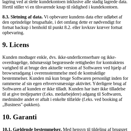
lagring ved at slette kundekontoen inklusive alle stadig lagrede data.
Hertil stiller vi en tilsvarende knap til rådighed i kundekontoen.
8.3. Sletning af data.
Vi opbevarer kundens data efter udløbet af
den oprindelige brugsaftale, i det omfang dette er nødvendigt for
fortsat backup i henhold til punkt 8.2. eller lovkrav kræver fortsat
opbevaring.
9. Licens
Kunden modtager enkle, dvs. ikke-underlicenserbare og ikke-
overdragelige, tidsmæssigt begrænsede rettigheder for kontraktens
varighed til at bruge den aktuelle version af Softwaren ved hjælp af
browseradgang i overensstemmelse med de kontraktlige
bestemmelser. Kunden må kun bruge Softwaren personligt inden for
rammerne af sin egen erhvervsmæssige aktivitet. Yderligere brug af
Softwaren af kunden er ikke tilladt. Kunden har især ikke tilladelse
til at give tredjeparter (f.eks. medarbejdere) adgang til Softwaren,
medmindre andet er aftalt i enkelte tilfælde (f.eks. ved booking af
„Business"-pakken).
10. Garanti
10.1. Gældende bestemmelser.
Med hensyn til tildeling af brugsret