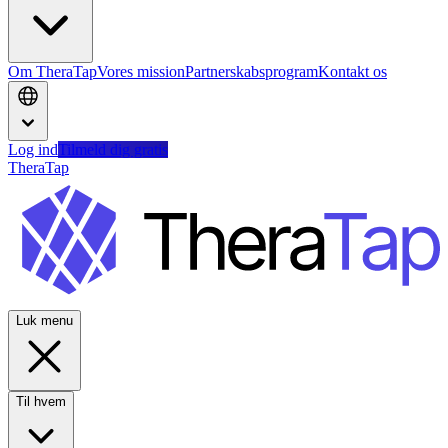
Om TheraTap
Vores mission
Partnerskabsprogram
Kontakt os
Log ind
Tilmeld dig gratis
TheraTap
Luk menu
Til hvem