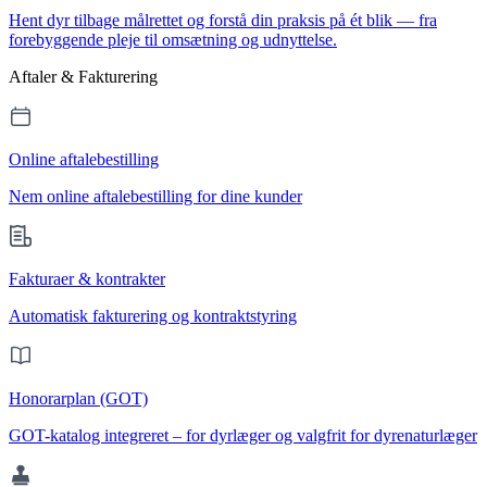
Hent dyr tilbage målrettet og forstå din praksis på ét blik — fra
forebyggende pleje til omsætning og udnyttelse.
Aftaler & Fakturering
Online aftalebestilling
Nem online aftalebestilling for dine kunder
Fakturaer & kontrakter
Automatisk fakturering og kontraktstyring
Honorarplan (GOT)
GOT-katalog integreret – for dyrlæger og valgfrit for dyrenaturlæger