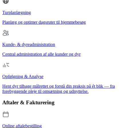
Turplanlægning
Planlæg og optimer dagsruter til hjemmebesøg
Kunde- & dyreadministration
Central administration af alle kunder og dyr
Opfølgning & Analyse
Hent dyr tilbage målrettet og forstå din praksis på ét blik — fra
forebyggende pleje til omsætning og udnyttelse.
Aftaler & Fakturering
Online aftalebestilling