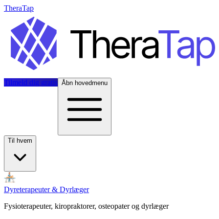
TheraTap
Tilmeld dig gratis
Åbn hovedmenu
Til hvem
Dyreterapeuter & Dyrlæger
Fysioterapeuter, kiropraktorer, osteopater og dyrlæger