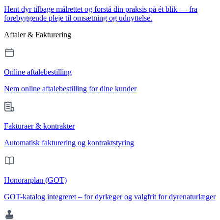
Hent dyr tilbage målrettet og forstå din praksis på ét blik — fra
forebyggende pleje til omsætning og udnyttelse.
Aftaler & Fakturering
Online aftalebestilling
Nem online aftalebestilling for dine kunder
Fakturaer & kontrakter
Automatisk fakturering og kontraktstyring
Honorarplan (GOT)
GOT-katalog integreret – for dyrlæger og valgfrit for dyrenaturlæger