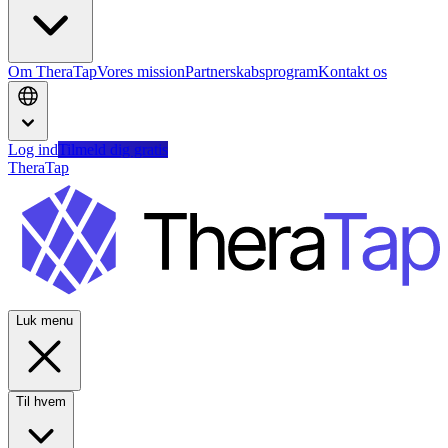
Om TheraTap
Vores mission
Partnerskabsprogram
Kontakt os
Log ind
Tilmeld dig gratis
TheraTap
Luk menu
Til hvem