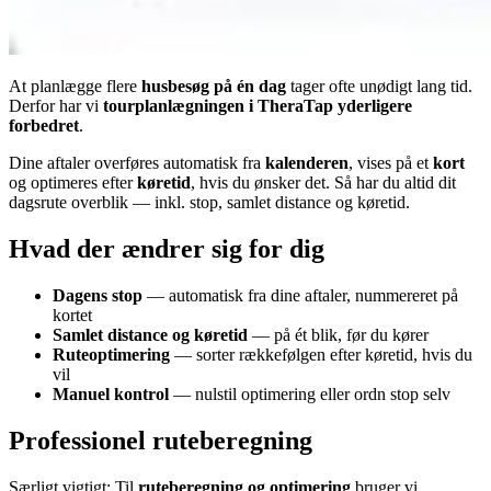
At planlægge flere
husbesøg på én dag
tager ofte unødigt lang tid.
Derfor har vi
tourplanlægningen i TheraTap yderligere
forbedret
.
Dine aftaler overføres automatisk fra
kalenderen
, vises på et
kort
og optimeres efter
køretid
, hvis du ønsker det. Så har du altid dit
dagsrute overblik — inkl. stop, samlet distance og køretid.
Hvad der ændrer sig for dig
Dagens stop
— automatisk fra dine aftaler, nummereret på
kortet
Samlet distance og køretid
— på ét blik, før du kører
Ruteoptimering
— sorter rækkefølgen efter køretid, hvis du
vil
Manuel kontrol
— nulstil optimering eller ordn stop selv
Professionel ruteberegning
Særligt vigtigt: Til
ruteberegning og optimering
bruger vi