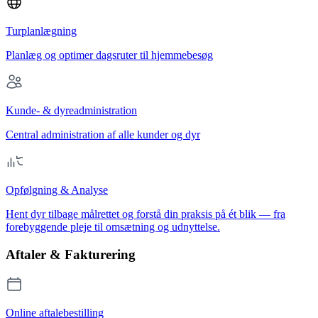
Turplanlægning
Planlæg og optimer dagsruter til hjemmebesøg
Kunde- & dyreadministration
Central administration af alle kunder og dyr
Opfølgning & Analyse
Hent dyr tilbage målrettet og forstå din praksis på ét blik — fra
forebyggende pleje til omsætning og udnyttelse.
Aftaler & Fakturering
Online aftalebestilling