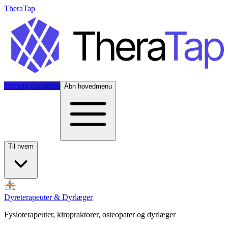
TheraTap
Tilmeld dig gratis
Åbn hovedmenu
Til hvem
Dyreterapeuter & Dyrlæger
Fysioterapeuter, kiropraktorer, osteopater og dyrlæger