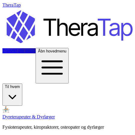
TheraTap
Tilmeld dig gratis
Åbn hovedmenu
Til hvem
Dyreterapeuter & Dyrlæger
Fysioterapeuter, kiropraktorer, osteopater og dyrlæger