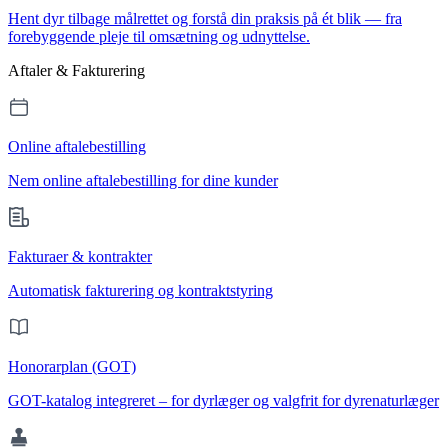
Hent dyr tilbage målrettet og forstå din praksis på ét blik — fra
forebyggende pleje til omsætning og udnyttelse.
Aftaler & Fakturering
Online aftalebestilling
Nem online aftalebestilling for dine kunder
Fakturaer & kontrakter
Automatisk fakturering og kontraktstyring
Honorarplan (GOT)
GOT-katalog integreret – for dyrlæger og valgfrit for dyrenaturlæger