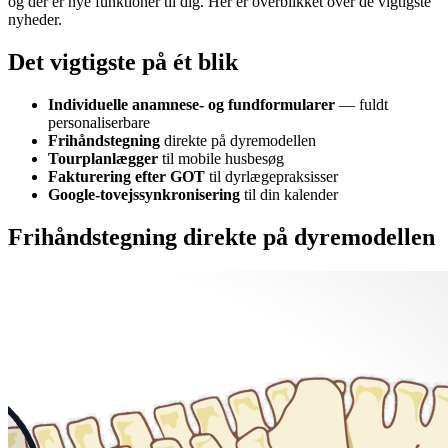
og der er nye funktioner til dig. Her er overblikket over de vigtigste
nyheder.
Det vigtigste på ét blik
Individuelle anamnese- og fundformularer
— fuldt
personaliserbare
Frihåndstegning
direkte på dyremodellen
Tourplanlægger
til mobile husbesøg
Fakturering efter GOT
til dyrlægepraksisser
Google-tovejssynkronisering
til din kalender
Frihåndstegning direkte på dyremodellen