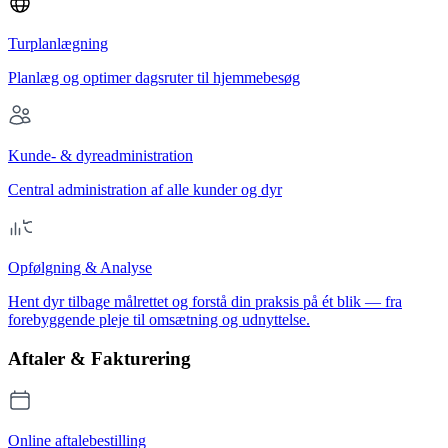
Turplanlægning
Planlæg og optimer dagsruter til hjemmebesøg
Kunde- & dyreadministration
Central administration af alle kunder og dyr
Opfølgning & Analyse
Hent dyr tilbage målrettet og forstå din praksis på ét blik — fra
forebyggende pleje til omsætning og udnyttelse.
Aftaler & Fakturering
Online aftalebestilling