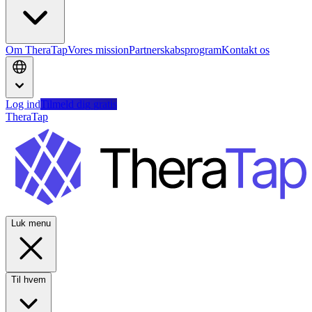
Om TheraTap
Vores mission
Partnerskabsprogram
Kontakt os
Log ind
Tilmeld dig gratis
TheraTap
Luk menu
Til hvem