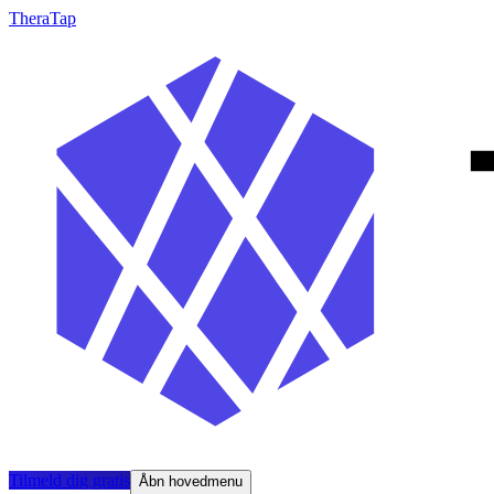
TheraTap
Tilmeld dig gratis
Åbn hovedmenu