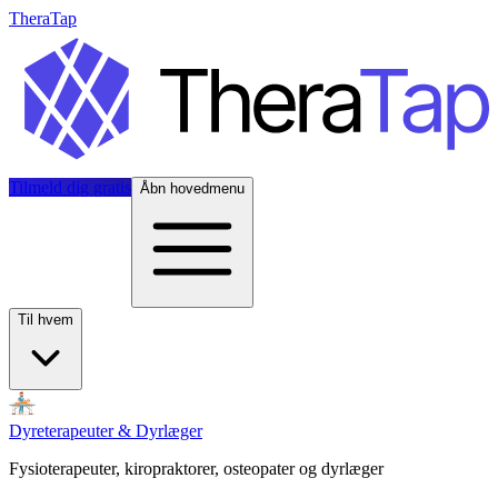
TheraTap
Tilmeld dig gratis
Åbn hovedmenu
Til hvem
Dyreterapeuter & Dyrlæger
Fysioterapeuter, kiropraktorer, osteopater og dyrlæger