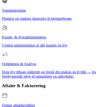
Turplanlægning
Planlæg og optimer dagsruter til hjemmebesøg
Kunde- & dyreadministration
Central administration af alle kunder og dyr
Opfølgning & Analyse
Hent dyr tilbage målrettet og forstå din praksis på ét blik — fra
forebyggende pleje til omsætning og udnyttelse.
Aftaler & Fakturering
Online aftalebestilling