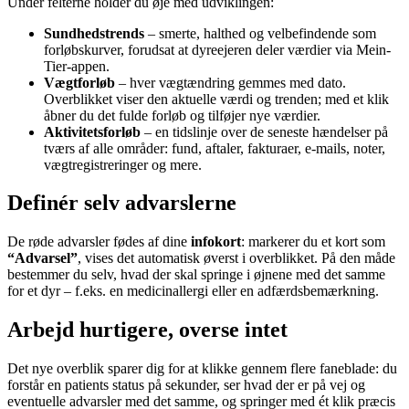
Under felterne holder du øje med udviklingen:
Sundhedstrends
– smerte, halthed og velbefindende som
forløbskurver, forudsat at dyreejeren deler værdier via Mein-
Tier-appen.
Vægtforløb
– hver vægtændring gemmes med dato.
Overblikket viser den aktuelle værdi og trenden; med et klik
åbner du det fulde forløb og tilføjer nye værdier.
Aktivitetsforløb
– en tidslinje over de seneste hændelser på
tværs af alle områder: fund, aftaler, fakturaer, e-mails, noter,
vægtregistreringer og mere.
Definér selv advarslerne
De røde advarsler fødes af dine
infokort
: markerer du et kort som
“Advarsel”
, vises det automatisk øverst i overblikket. På den måde
bestemmer du selv, hvad der skal springe i øjnene med det samme
for et dyr – f.eks. en medicinallergi eller en adfærdsbemærkning.
Arbejd hurtigere, overse intet
Det nye overblik sparer dig for at klikke gennem flere faneblade: du
forstår en patients status på sekunder, ser hvad der er på vej og
eventuelle advarsler med det samme, og springer med ét klik præcis