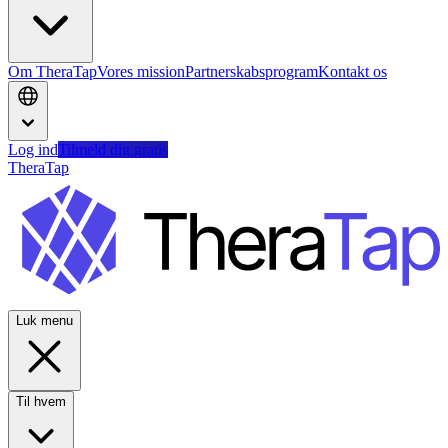
Om TheraTap
Vores mission
Partnerskabsprogram
Kontakt os
Log ind
Tilmeld dig gratis
TheraTap
Luk menu
Til hvem