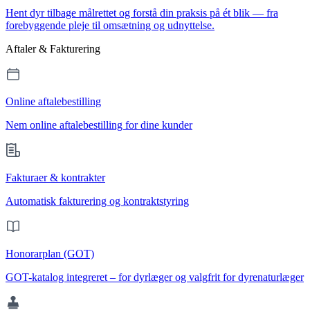
Hent dyr tilbage målrettet og forstå din praksis på ét blik — fra
forebyggende pleje til omsætning og udnyttelse.
Aftaler & Fakturering
Online aftalebestilling
Nem online aftalebestilling for dine kunder
Fakturaer & kontrakter
Automatisk fakturering og kontraktstyring
Honorarplan (GOT)
GOT-katalog integreret – for dyrlæger og valgfrit for dyrenaturlæger