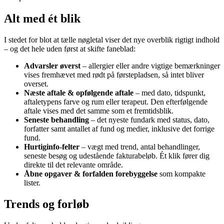
Alt med ét blik
I stedet for blot at tælle nøgletal viser det nye overblik rigtigt indhold
– og det hele uden først at skifte faneblad:
Advarsler øverst
– allergier eller andre vigtige bemærkninger
vises fremhævet med rødt på førstepladsen, så intet bliver
overset.
Næste aftale & opfølgende aftale
– med dato, tidspunkt,
aftaletypens farve og rum eller terapeut. Den efterfølgende
aftale vises med det samme som et fremtidsblik.
Seneste behandling
– det nyeste fundark med status, dato,
forfatter samt antallet af fund og medier, inklusive det forrige
fund.
Hurtiginfo-felter
– vægt med trend, antal behandlinger,
seneste besøg og udestående fakturabeløb. Ét klik fører dig
direkte til det relevante område.
Åbne opgaver & forfalden forebyggelse
som kompakte
lister.
Trends og forløb