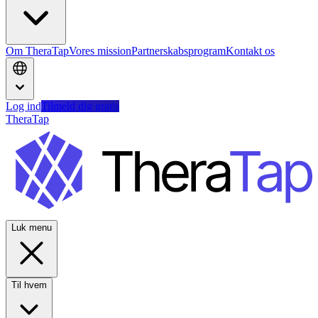
Om TheraTap
Vores mission
Partnerskabsprogram
Kontakt os
Log ind
Tilmeld dig gratis
TheraTap
Luk menu
Til hvem