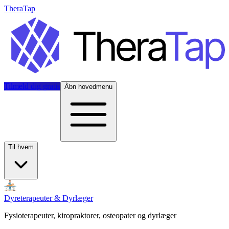
TheraTap
Tilmeld dig gratis
Åbn hovedmenu
Til hvem
Dyreterapeuter & Dyrlæger
Fysioterapeuter, kiropraktorer, osteopater og dyrlæger