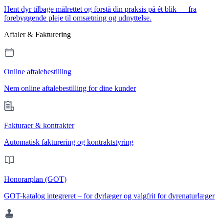
Hent dyr tilbage målrettet og forstå din praksis på ét blik — fra
forebyggende pleje til omsætning og udnyttelse.
Aftaler & Fakturering
Online aftalebestilling
Nem online aftalebestilling for dine kunder
Fakturaer & kontrakter
Automatisk fakturering og kontraktstyring
Honorarplan (GOT)
GOT-katalog integreret – for dyrlæger og valgfrit for dyrenaturlæger