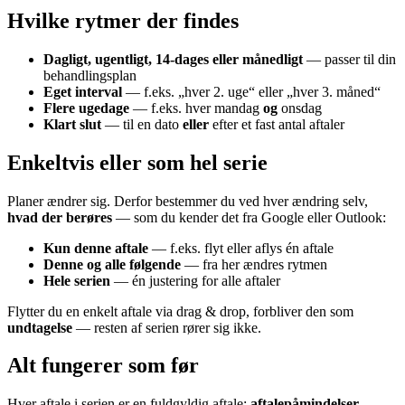
Hvilke rytmer der findes
Dagligt, ugentligt, 14-dages eller månedligt
— passer til din
behandlingsplan
Eget interval
— f.eks. „hver 2. uge“ eller „hver 3. måned“
Flere ugedage
— f.eks. hver mandag
og
onsdag
Klart slut
— til en dato
eller
efter et fast antal aftaler
Enkeltvis eller som hel serie
Planer ændrer sig. Derfor bestemmer du ved hver ændring selv,
hvad der berøres
— som du kender det fra Google eller Outlook:
Kun denne aftale
— f.eks. flyt eller aflys én aftale
Denne og alle følgende
— fra her ændres rytmen
Hele serien
— én justering for alle aftaler
Flytter du en enkelt aftale via drag & drop, forbliver den som
undtagelse
— resten af serien rører sig ikke.
Alt fungerer som før
Hver aftale i serien er en fuldgyldig aftale:
aftalepåmindelser
,