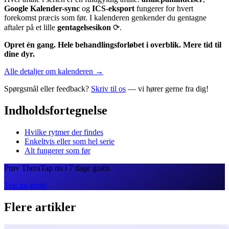
Google Kalender-sync
og
ICS-eksport
fungerer for hvert
forekomst præcis som før. I kalenderen genkender du gentagne
aftaler på et lille
gentagelsesikon
⟳.
Opret én gang. Hele behandlingsforløbet i overblik. Mere tid til
dine dyr.
Alle detaljer om kalenderen →
Spørgsmål eller feedback?
Skriv til os
— vi hører gerne fra dig!
Indholdsfortegnelse
Hvilke rytmer der findes
Enkeltvis eller som hel serie
Alt fungerer som før
Prøv TheraTap nu i 7 dage gratis
Test nu gratis
Flere artikler