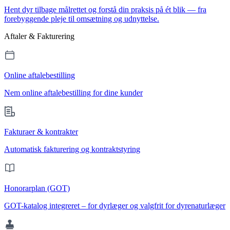
Hent dyr tilbage målrettet og forstå din praksis på ét blik — fra
forebyggende pleje til omsætning og udnyttelse.
Aftaler & Fakturering
Online aftalebestilling
Nem online aftalebestilling for dine kunder
Fakturaer & kontrakter
Automatisk fakturering og kontraktstyring
Honorarplan (GOT)
GOT-katalog integreret – for dyrlæger og valgfrit for dyrenaturlæger