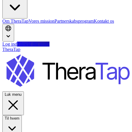
Om TheraTap
Vores mission
Partnerskabsprogram
Kontakt os
Log ind
Tilmeld dig gratis
TheraTap
Luk menu
Til hvem