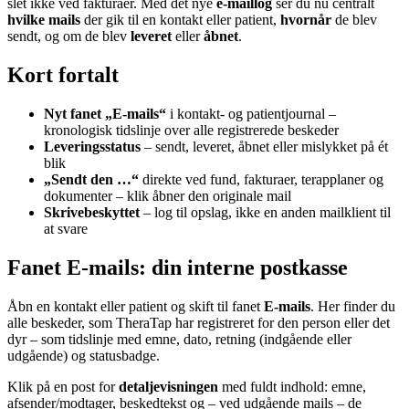
slet ikke ved fakturaer. Med det nye
e-maillog
ser du nu centralt
hvilke mails
der gik til en kontakt eller patient,
hvornår
de blev
sendt, og om de blev
leveret
eller
åbnet
.
Kort fortalt
Nyt fanet „E-mails“
i kontakt- og patientjournal –
kronologisk tidslinje over alle registrerede beskeder
Leveringsstatus
– sendt, leveret, åbnet eller mislykket på ét
blik
„Sendt den …“
direkte ved fund, fakturaer, terapplaner og
dokumenter – klik åbner den originale mail
Skrivebeskyttet
– log til opslag, ikke en anden mailklient til
at svare
Fanet E-mails: din interne postkasse
Åbn en kontakt eller patient og skift til fanet
E-mails
. Her finder du
alle beskeder, som TheraTap har registreret for den person eller det
dyr – som tidslinje med emne, dato, retning (indgående eller
udgående) og statusbadge.
Klik på en post for
detaljevisningen
med fuldt indhold: emne,
afsender/modtager, beskedtekst og – ved udgående mails – de