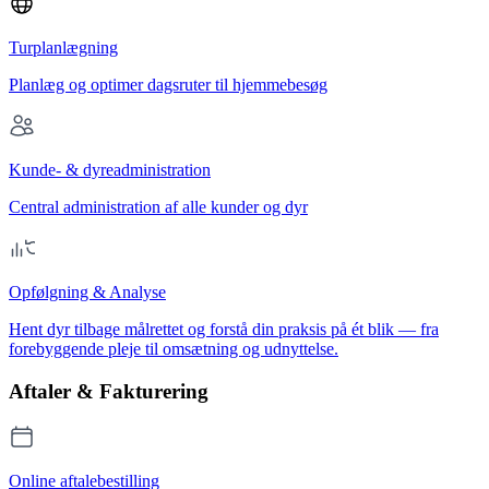
Turplanlægning
Planlæg og optimer dagsruter til hjemmebesøg
Kunde- & dyreadministration
Central administration af alle kunder og dyr
Opfølgning & Analyse
Hent dyr tilbage målrettet og forstå din praksis på ét blik — fra
forebyggende pleje til omsætning og udnyttelse.
Aftaler & Fakturering
Online aftalebestilling