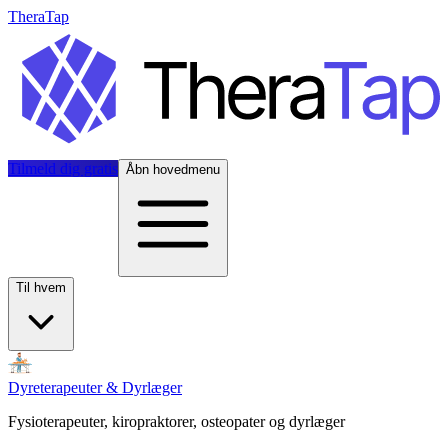
TheraTap
Tilmeld dig gratis
Åbn hovedmenu
Til hvem
Dyreterapeuter & Dyrlæger
Fysioterapeuter, kiropraktorer, osteopater og dyrlæger