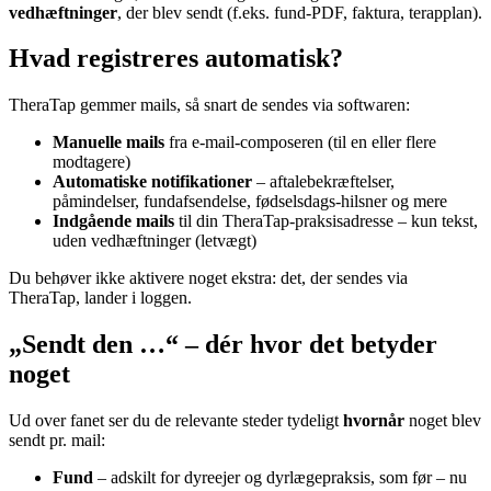
vedhæftninger
, der blev sendt (f.eks. fund-PDF, faktura, terapplan).
Hvad registreres automatisk?
TheraTap gemmer mails, så snart de sendes via softwaren:
Manuelle mails
fra e-mail-composeren (til en eller flere
modtagere)
Automatiske notifikationer
– aftalebekræftelser,
påmindelser, fundafsendelse, fødselsdags-hilsner og mere
Indgående mails
til din TheraTap-praksisadresse – kun tekst,
uden vedhæftninger (letvægt)
Du behøver ikke aktivere noget ekstra: det, der sendes via
TheraTap, lander i loggen.
„Sendt den …“ – dér hvor det betyder
noget
Ud over fanet ser du de relevante steder tydeligt
hvornår
noget blev
sendt pr. mail:
Fund
– adskilt for dyreejer og dyrlægepraksis, som før – nu