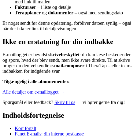
med link til mailen
Fakturaer
– i liste og detalje
Terapplaner
og
dokumenter
– også med sendingsdato
Er noget sendt før denne opdatering, forbliver datoen synlig – også
når der ikke er link til detaljevisningen.
Ikke en erstatning for din indbakke
E-maillogget er bevidst
skrivebeskyttet
: du kan læse beskeder der
og spore, hvad der blev sendt, men ikke svare direkte. Til at skrive
bruger du den velkendte
e-mail-composer
i TheraTap – eller team-
indbakken for indgående svar.
Tilgængelig i alle abonnementer.
Alle detaljer om e-maillogget →
Spørgsmål eller feedback?
Skriv til os
— vi hører gerne fra dig!
Indholdsfortegnelse
Kort fortalt
Fanet E-mails: din interne postkasse