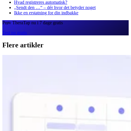
Hvad registreres automatisk?
„Sendt den …“ – dér hvor det betyder noget
Ikke en erstatning for din indbakke
Prøv TheraTap nu i 7 dage gratis
Test nu gratis
Flere artikler